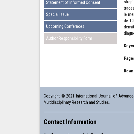
strep
Statement of Informed Consent
trace
Special Issue
le mer
de 10
Upcoming Confernces
densi
diagn
Author Responsibility Form
Keyw
Pages
Downl
Copyright © 2021 International Journal of Advanced 
Multidisciplinary Research and Studies.
Contact Information