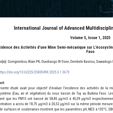
International Journal of Advanced Multidiscipl
Volume 5, Issue 1, 2025
cidence des Activités d’une Mine Semi-mécanique sur L’écosystèm
Faso
r(s):
Gomgnimbou Alain PK, Ouedraogo W Osee, Dembele Basirou, Sawadogo 
https://doi.org/10.62225/2583049X.2025.5.1.3673
act:
ésente étude avait pour objectif d’évaluer l’incidence des activités de l
système (Eau, air et végétation) du sous bassin de Tuy au Burkina Faso. Les 
ent que les PM10 ont baissé de 58,85 µg/m3 à 45,09 µg/m3 respectivement
ntration a accru de 18,75 µg/m3 à 20,52 µg/m3 sur la même période mesure.
de surfaces et souterraines montrent que les paramètres pH, MES à 105°C, DBO5,