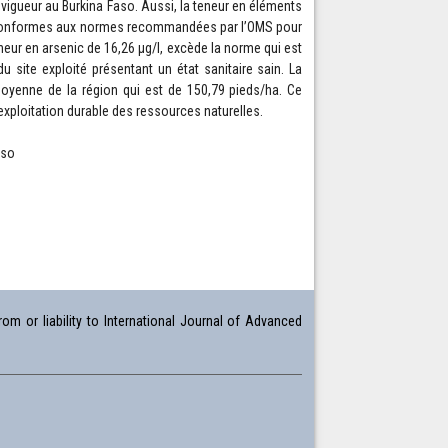
vigueur au Burkina Faso. Aussi, la teneur en éléments
nt conformes aux normes recommandées par l’OMS pour
eneur en arsenic de 16,26 µg/I, excède la norme qui est
du site exploité présentant un état sanitaire sain. La
 moyenne de la région qui est de 150,79 pieds/ha. Ce
xploitation durable des ressources naturelles.
aso
om or liability to International Journal of Advanced