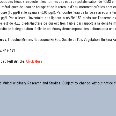
tocoques fécaux respectent les normes des eaux de potabilisation de l’OMS en 
s métalliques de l’eau de forage et de la retenue d’eau montrent qu’elles so
cure (10 µg/I) et le cyanure (0,05 µg/I). Par contre l’eau de la fosse avec une t
 µg/I. Par ailleurs, l’inventaire des ligneux a révélé 153 pieds sur l’ensemble 
té est de 4,25 pieds/hectare ce qui est très faible par rapport à la densité
ostic de la dégradation réelle de cet écosystème impose des actions pour une e
ords:
Industrie Miniere, Ressource En Eau, Qualite de l'air, Vegetation, Burkina F
: 447-451
oad Full Article:
Click Here
Multidisciplinary Research and Studies. Subject to change without notice fr