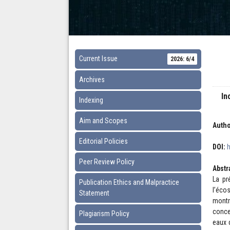
Current Issue
2026: 6/4
Archives
In
Indexing
Aim and Scopes
Autho
Editorial Policies
DOI:
Peer Review Policy
Abstr
La pr
Publication Ethics and Malpractice
l’éco
Statement
montr
conce
Plagiarism Policy
eaux 