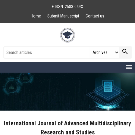
E ISSN: 2583-049X
Home
Submit Manuscript
Contact us
search
menu
International Journal of Advanced Multidisciplinary
Research and Studies